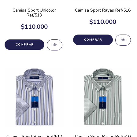
Camisa Sport Unicolor
Camisa Sport Rayas Ref/516
Ref/513
$110.000
$110.000
COMPRAR
COMPRAR
Camisa Sport Rayas Ref/512
Camisa Sport Rayas Ref/510