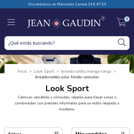
Encuéntranos en Manizales Carrera 24 # 47-54
0
Inicio
>
Look Sport
>
breadcrumbs.manga-larga
>
breadcrumbs.solo-fondo-unicolor
Look Sport
Camisas versátiles y cómodas, ideales para llevar solas o
combinadas con prendas informales para un estilo relajado y
moderno.